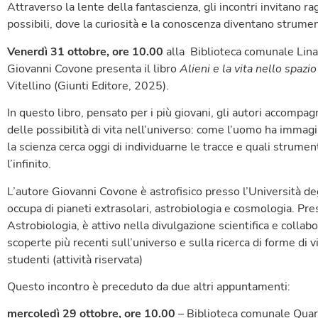
Attraverso la lente della fantascienza, gli incontri invitano r
possibili, dove la curiosità e la conoscenza diventano strumen
V
enerdì 31 ottobre, ore 10.00
alla Biblioteca comunale Lina 
Giovanni Covone presenta il libro
Alieni e la vita nello spazio
Vitellino (Giunti Editore, 2025).
In questo libro, pensato per i più giovani, gli autori accompagn
delle possibilità di vita nell’universo: come l’uomo ha immagin
la scienza cerca oggi di individuarne le tracce e quali strumen
l’infinito.
L’autore Giovanni Covone è astrofisico presso l’Università degl
occupa di pianeti extrasolari, astrobiologia e cosmologia. Pres
Astrobiologia, è attivo nella divulgazione scientifica e collab
scoperte più recenti sull’universo e sulla ricerca di forme di v
studenti (attività riservata)
Questo incontro è preceduto da due altri appuntamenti:
mercoledì 29 ottobre, ore 10.00
– Biblioteca comunale Quara