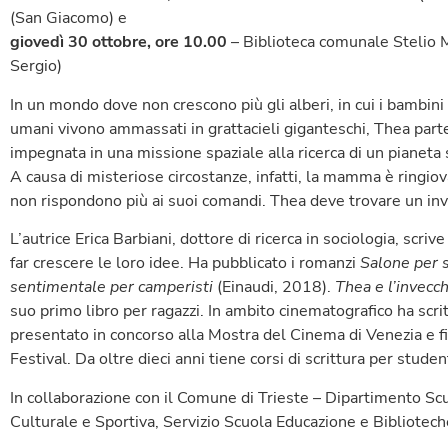
(San Giacomo) e
giovedì 30 ottobre, ore 10.00
– Biblioteca comunale Stelio M
Sergio)
In un mondo dove non crescono più gli alberi, in cui i bambini 
umani vivono ammassati in grattacieli giganteschi, Thea parte
impegnata in una missione spaziale alla ricerca di un pianeta s
A causa di misteriose circostanze, infatti, la mamma è ringiov
non rispondono più ai suoi comandi. Thea deve trovare un inv
L’autrice Erica Barbiani, dottore di ricerca in sociologia, scrive
far crescere le loro idee. Ha pubblicato i romanzi
Salone per 
sentimentale per camperisti
(Einaudi, 2018).
Thea e l’invecc
suo primo libro per ragazzi. In ambito cinematografico ha scr
presentato in concorso alla Mostra del Cinema di Venezia e fi
Festival. Da oltre dieci anni tiene corsi di scrittura per studen
In collaborazione con il Comune di Trieste – Dipartimento Sc
Culturale e Sportiva, Servizio Scuola Educazione e Biblioteche