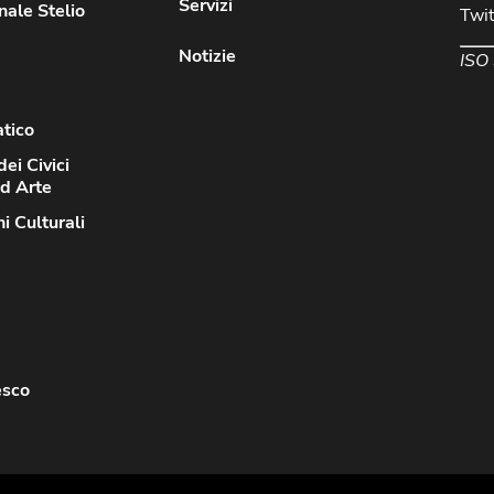
Servizi
nale Stelio
Twit
Notizie
ISO
atico
dei Civici
ed Arte
i Culturali
esco