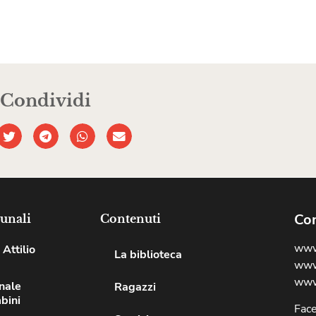
Condividi
Com
unali
Contenuti​
www
 Attilio
La biblioteca
www.
www.
nale
Ragazzi
bini
Fac