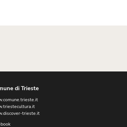
une di Trieste
.comune.trieste.it
triestecultura.it
discover-trieste.it
ebook