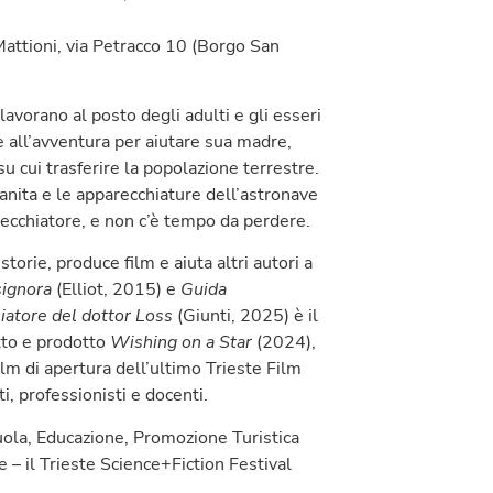
attioni, via Petracco 10 (Borgo San
lavorano al posto degli adulti e gli esseri
 all’avventura per aiutare sua madre,
u cui trasferire la popolazione terrestre.
anita e le apparecchiature dell’astronave
ecchiatore, e non c’è tempo da perdere.
 storie, produce film e aiuta altri autori a
signora
(Elliot, 2015) e
Guida
hiatore del dottor Loss
(Giunti, 2025) è il
itto e prodotto
Wishing on a Star
(2024),
lm di apertura dell’ultimo Trieste Film
ti, professionisti e docenti.
uola, Educazione, Promozione Turistica
 – il Trieste Science+Fiction Festival